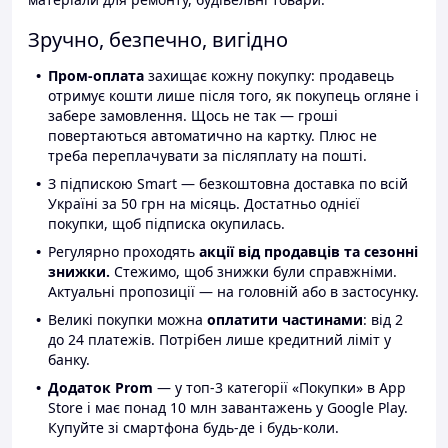
Зручно, безпечно, вигідно
Пром-оплата
захищає кожну покупку: продавець
отримує кошти лише після того, як покупець огляне і
забере замовлення. Щось не так — гроші
повертаються автоматично на картку. Плюс не
треба переплачувати за післяплату на пошті.
З підпискою Smart — безкоштовна доставка по всій
Україні за 50 грн на місяць. Достатньо однієї
покупки, щоб підписка окупилась.
Регулярно проходять
акції від продавців та сезонні
знижки.
Стежимо, щоб знижки були справжніми.
Актуальні пропозиції — на головній або в застосунку.
Великі покупки можна
оплатити частинами
: від 2
до 24 платежів. Потрібен лише кредитний ліміт у
банку.
Додаток Prom
— у топ-3 категорії «Покупки» в App
Store і має понад 10 млн завантажень у Google Play.
Купуйте зі смартфона будь-де і будь-коли.