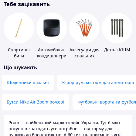
Тебе зацікавить
Спортивні
Автомобільні
Аксесуари для
Деталі КШМ
бити
кондиціонери
спальних
мішків,
Що шукають
карематів та
наметів
Щоденники шкільні
K-pop румі костюм для аніматорів
Бутси Nike Air Zoom рожеві
Футбольні ворота та футбо
Prom — найбільший маркетплейс України. Тут 6 млн
покупців знаходять усе потрібне — від корму для
цуциків до бронежилетів. А 60 тис. підприємців з усієї