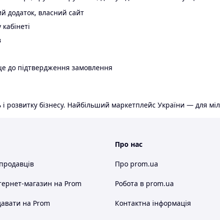
й додаток, власний сайт
 кабінеті
в
ще до підтвердження замовлення
 і розвитку бізнесу. Найбільший маркетплейс України — для міл
Про нас
 продавців
Про prom.ua
тернет-магазин
на Prom
Робота в prom.ua
авати на Prom
Контактна інформація