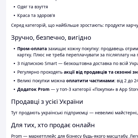
Одяг та взуття
Краса та здоров'я
Серед категорій, що найбільше зростають: продукти харчув
Зручно, безпечно, вигідно
Пром-оплата
захищає кожну покупку: продавець отриму
картку. Плюс не треба переплачувати за післяплату на 
З підпискою Smart — безкоштовна доставка по всій Украї
Регулярно проходять
акції від продавців та сезонні з
Великі покупки можна
оплатити частинами
: від 2 до 
Додаток Prom
— у топ-3 категорії «Покупки» в App Stor
Продавці з усієї України
Тут продають українські підприємці — невеликі майстерні,
Для тих, хто продає онлайн
Prom — маркетплейс для бізнесу будь-якого масштабу. Легк