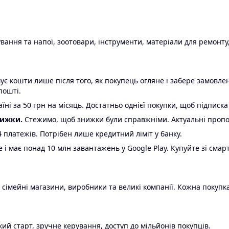
ання та напої, зоотовари, інструменти, матеріали для ремонту,
є кошти лише після того, як покупець огляне і забере замовл
пошті.
ні за 50 грн на місяць. Достатньо однієї покупки, щоб підписка
нижки.
Стежимо, щоб знижки були справжніми. Актуальні пропози
24 платежів. Потрібен лише кредитний ліміт у банку.
e і має понад 10 млн завантажень у Google Play. Купуйте зі смар
 сімейні магазини, виробники та великі компанії. Кожна покупка
ий старт, зручне керування, доступ до мільйонів покупців.