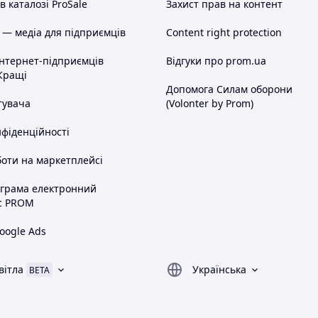
 каталозі ProSale
Захист прав на контент
 — медіа для підприємців
Content right protection
інтернет-підприємців
Відгуки про prom.ua
Кращі
Допомога Силам оборони
тувача
(Volonter by Prom)
нфіденційності
оти на маркетплейсі
ограма електронний
с PROM
oogle Ads
вітла
Українська
BETA