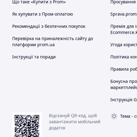
Що таке «Купити з Prom»
Просування в
Як купувати з Пром-оплатою
Sprava.prom
Рекомендації з безпечних покупок
Премія для 
Ecommerce.
Перевірка на приналежність сайту до
платформи prom.ua
Угода корис
Інструкції та поради
Політика ко
Правила роб
Бонусна пр
маркетплей
Інструкція G
Відскануй QR-код, щоб
Тема
-
с
завантажити мобільний
додаток