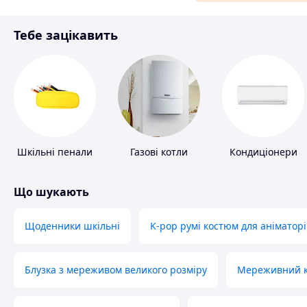
Матеріали для ремонту
Тебе зацікавить
Спорт і відпочинок
Шкільні пенали
Газові котли
Кондиціонери
Що шукають
Щоденники шкільні
K-pop румі костюм для аніматорі
Блузка з мереживом великого розміру
Мереживний ко