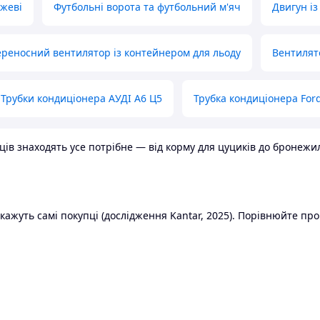
ожеві
Футбольні ворота та футбольний м'яч
Двигун із
реносний вентилятор із контейнером для льоду
Вентилят
Трубки кондиціонера АУДІ А6 Ц5
Трубка кондиціонера Ford
в знаходять усе потрібне — від корму для цуциків до бронежилет
ажуть самі покупці (дослідження Kantar, 2025). Порівнюйте пропо