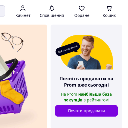
Кабінет
Сповіщення
Обране
Кошик
О! Є замовлення
Почніть продавати на
Prom
вже сьогодні
На
Prom
найбільша база
покупців
з рейтингом
!
Почати продавати