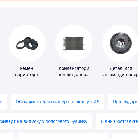
Ремені
Конденсатори
Деталі для
вариаторні
кондиціонера
автокондиціонер
в
Обкладинка для планера на кільцях А6
Протиударн
нверт на виписку з пологового будинку
Білий бюстгальт