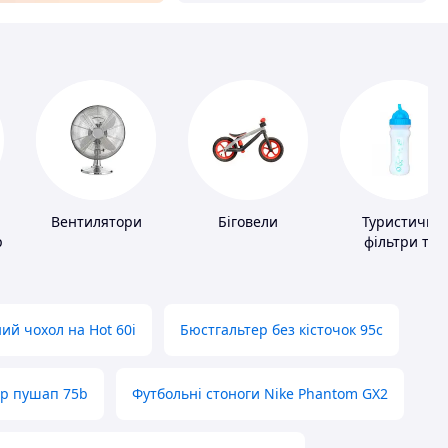
Вентилятори
Біговели
Туристичні
ів
фільтри та
пігулки для
питної води
ий чохол на Hot 60i
Бюстгальтер без кісточок 95с
ер пушап 75b
Футбольні стоноги Nike Phantom GX2