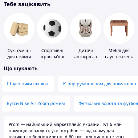
Тебе зацікавить
Сухі суміші
Спортивні
Дитячі
Меблі для
для стяжки
ігрові м'ячі
автокрісла
саун і лазень
підлоги
Що шукають
Щоденники шкільні
K-pop румі костюм для аніматорів
Бутси Nike Air Zoom рожеві
Футбольні ворота та футбо
Prom — найбільший маркетплейс України. Тут 6 млн
покупців знаходять усе потрібне — від корму для
цуциків до бронежилетів. А 60 тис. підприємців з усієї