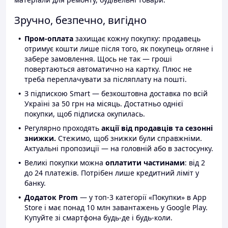
Зручно, безпечно, вигідно
Пром-оплата
захищає кожну покупку: продавець
отримує кошти лише після того, як покупець огляне і
забере замовлення. Щось не так — гроші
повертаються автоматично на картку. Плюс не
треба переплачувати за післяплату на пошті.
З підпискою Smart — безкоштовна доставка по всій
Україні за 50 грн на місяць. Достатньо однієї
покупки, щоб підписка окупилась.
Регулярно проходять
акції від продавців та сезонні
знижки.
Стежимо, щоб знижки були справжніми.
Актуальні пропозиції — на головній або в застосунку.
Великі покупки можна
оплатити частинами
: від 2
до 24 платежів. Потрібен лише кредитний ліміт у
банку.
Додаток Prom
— у топ-3 категорії «Покупки» в App
Store і має понад 10 млн завантажень у Google Play.
Купуйте зі смартфона будь-де і будь-коли.