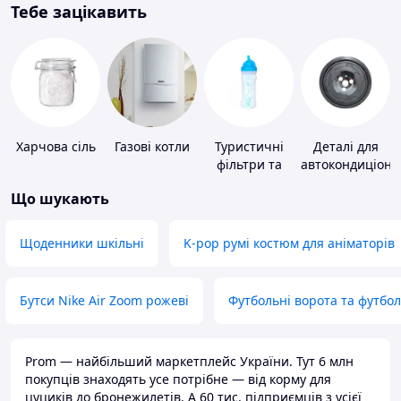
Тебе зацікавить
Харчова сіль
Газові котли
Туристичні
Деталі для
фільтри та
автокондиціоне
пігулки для
Що шукають
питної води
Щоденники шкільні
K-pop румі костюм для аніматорів
Бутси Nike Air Zoom рожеві
Футбольні ворота та футбо
Prom — найбільший маркетплейс України. Тут 6 млн
покупців знаходять усе потрібне — від корму для
цуциків до бронежилетів. А 60 тис. підприємців з усієї