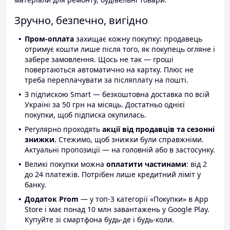
Зручно, безпечно, вигідно
Пром-оплата
захищає кожну покупку: продавець
отримує кошти лише після того, як покупець огляне і
забере замовлення. Щось не так — гроші
повертаються автоматично на картку. Плюс не
треба переплачувати за післяплату на пошті.
З підпискою Smart — безкоштовна доставка по всій
Україні за 50 грн на місяць. Достатньо однієї
покупки, щоб підписка окупилась.
Регулярно проходять
акції від продавців та сезонні
знижки.
Стежимо, щоб знижки були справжніми.
Актуальні пропозиції — на головній або в застосунку.
Великі покупки можна
оплатити частинами
: від 2
до 24 платежів. Потрібен лише кредитний ліміт у
банку.
Додаток Prom
— у топ-3 категорії «Покупки» в App
Store і має понад 10 млн завантажень у Google Play.
Купуйте зі смартфона будь-де і будь-коли.