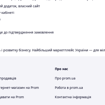
й додаток, власний сайт
 кабінеті
в
ще до підтвердження замовлення
 і розвитку бізнесу. Найбільший маркетплейс України — для міл
Про нас
 продавців
Про prom.ua
тернет-магазин
на Prom
Робота в prom.ua
авати на Prom
Контактна інформація