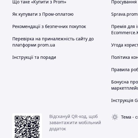
Що таке «Купити з Prom»
Просування в
Як купувати з Пром-оплатою
Sprava.prom
Рекомендації з безпечних покупок
Премія для 
Ecommerce.
Перевірка на приналежність сайту до
платформи prom.ua
Угода корис
Інструкції та поради
Політика ко
Правила роб
Бонусна пр
маркетплей
Інструкція G
Відскануй QR-код, щоб
Тема
-
с
завантажити мобільний
додаток