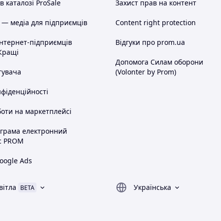
 каталозі ProSale
Захист прав на контент
 — медіа для підприємців
Content right protection
інтернет-підприємців
Відгуки про prom.ua
Кращі
Допомога Силам оборони
тувача
(Volonter by Prom)
нфіденційності
оти на маркетплейсі
ограма електронний
с PROM
oogle Ads
вітла
Українська
BETA