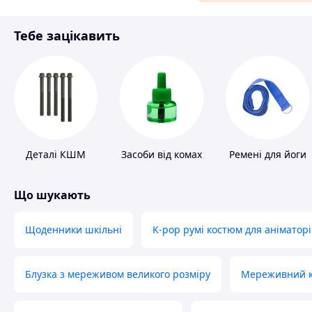
Матеріали для ремонту
Тебе зацікавить
Спорт і відпочинок
Деталі КШМ
Засоби від комах
Ремені для йоги
Що шукають
Щоденники шкільні
K-pop румі костюм для аніматорі
Блузка з мереживом великого розміру
Мереживний ко