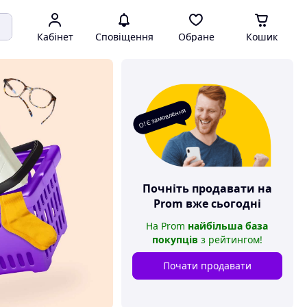
Кабінет
Сповіщення
Обране
Кошик
О! Є замовлення
Почніть продавати на
Prom
вже сьогодні
На
Prom
найбільша база
покупців
з рейтингом
!
Почати продавати