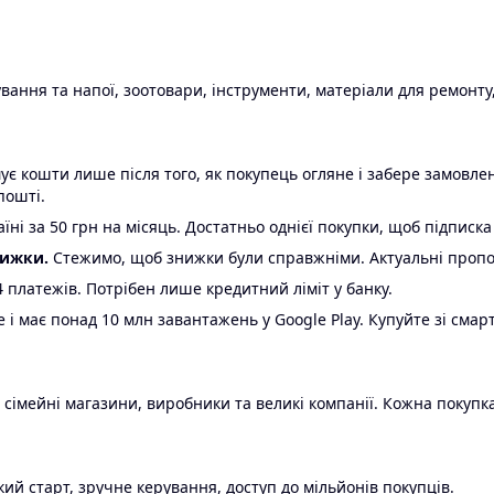
ання та напої, зоотовари, інструменти, матеріали для ремонту,
є кошти лише після того, як покупець огляне і забере замовл
пошті.
ні за 50 грн на місяць. Достатньо однієї покупки, щоб підписка
нижки.
Стежимо, щоб знижки були справжніми. Актуальні пропози
24 платежів. Потрібен лише кредитний ліміт у банку.
e і має понад 10 млн завантажень у Google Play. Купуйте зі смар
 сімейні магазини, виробники та великі компанії. Кожна покупка
ий старт, зручне керування, доступ до мільйонів покупців.