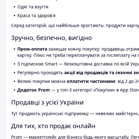
Одяг та взуття
Краса та здоров'я
Серед категорій, що найбільше зростають: продукти харчув
Зручно, безпечно, вигідно
Пром-оплата
захищає кожну покупку: продавець отриму
картку. Плюс не треба переплачувати за післяплату на 
З підпискою Smart — безкоштовна доставка по всій Украї
Регулярно проходять
акції від продавців та сезонні з
Великі покупки можна
оплатити частинами
: від 2 до 
Додаток Prom
— у топ-3 категорії «Покупки» в App Stor
Продавці з усієї України
Тут продають українські підприємці — невеликі майстерні,
Для тих, хто продає онлайн
Prom — маркетплейс для бізнесу будь-якого масштабу. Легк