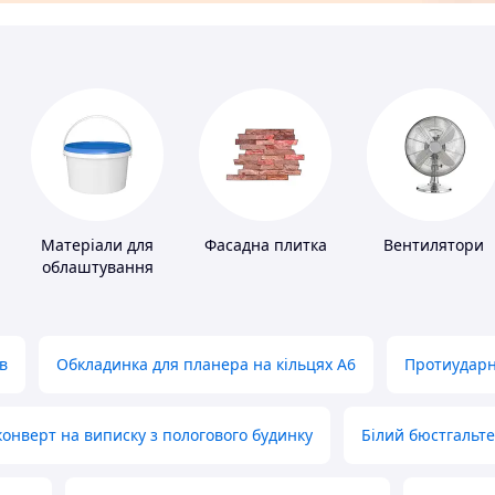
Матеріали для
Фасадна плитка
Вентилятори
облаштування
промислових
підлог
в
Обкладинка для планера на кільцях А6
Протиударн
нверт на виписку з пологового будинку
Білий бюстгальт