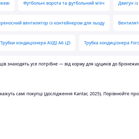
ожеві
Футбольні ворота та футбольний м'яч
Двигун із
реносний вентилятор із контейнером для льоду
Вентилят
Трубки кондиціонера АУДІ А6 Ц5
Трубка кондиціонера Ford
в знаходять усе потрібне — від корму для цуциків до бронежилет
ажуть самі покупці (дослідження Kantar, 2025). Порівнюйте пропо