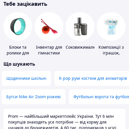
Тебе зацікавить
Блоки та
Інвентар для
Соковижималки
Композиції з
ролики для
гімнастики
іграшок,
йоги
одягу,
Що шукають
підгузків
Щоденники шкільні
K-pop румі костюм для аніматорів
Бутси Nike Air Zoom рожеві
Футбольні ворота та футбо
Prom — найбільший маркетплейс України. Тут 6 млн
покупців знаходять усе потрібне — від корму для
цуциків до бронежилетів. А 60 тис. підприємців з усієї