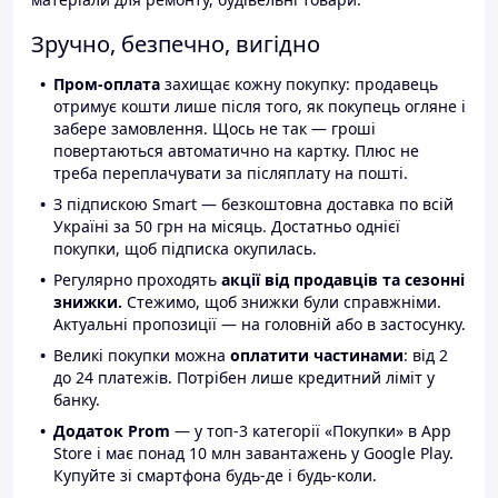
Зручно, безпечно, вигідно
Пром-оплата
захищає кожну покупку: продавець
отримує кошти лише після того, як покупець огляне і
забере замовлення. Щось не так — гроші
повертаються автоматично на картку. Плюс не
треба переплачувати за післяплату на пошті.
З підпискою Smart — безкоштовна доставка по всій
Україні за 50 грн на місяць. Достатньо однієї
покупки, щоб підписка окупилась.
Регулярно проходять
акції від продавців та сезонні
знижки.
Стежимо, щоб знижки були справжніми.
Актуальні пропозиції — на головній або в застосунку.
Великі покупки можна
оплатити частинами
: від 2
до 24 платежів. Потрібен лише кредитний ліміт у
банку.
Додаток Prom
— у топ-3 категорії «Покупки» в App
Store і має понад 10 млн завантажень у Google Play.
Купуйте зі смартфона будь-де і будь-коли.