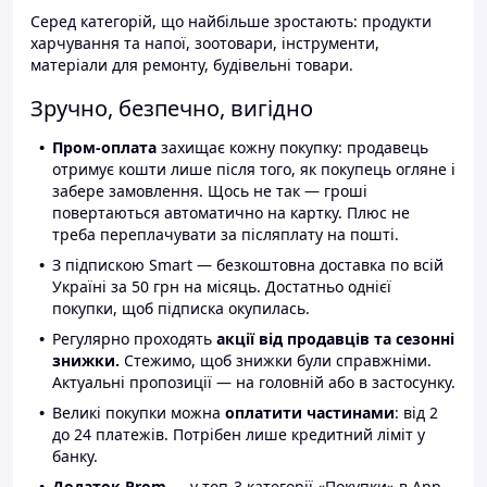
Серед категорій, що найбільше зростають: продукти
харчування та напої, зоотовари, інструменти,
матеріали для ремонту, будівельні товари.
Зручно, безпечно, вигідно
Пром-оплата
захищає кожну покупку: продавець
отримує кошти лише після того, як покупець огляне і
забере замовлення. Щось не так — гроші
повертаються автоматично на картку. Плюс не
треба переплачувати за післяплату на пошті.
З підпискою Smart — безкоштовна доставка по всій
Україні за 50 грн на місяць. Достатньо однієї
покупки, щоб підписка окупилась.
Регулярно проходять
акції від продавців та сезонні
знижки.
Стежимо, щоб знижки були справжніми.
Актуальні пропозиції — на головній або в застосунку.
Великі покупки можна
оплатити частинами
: від 2
до 24 платежів. Потрібен лише кредитний ліміт у
банку.
Додаток Prom
— у топ-3 категорії «Покупки» в App