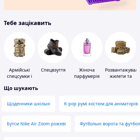
Тебе зацікавить
Армійські
Спецвзуття
Жіноча
Розвантажуваль
спецсумки і
парфумерія
жилети та
рюкзаки
плитоноски
Що шукають
без плит
Щоденники шкільні
K-pop румі костюм для аніматорів
Бутси Nike Air Zoom рожеві
Футбольні ворота та футбо