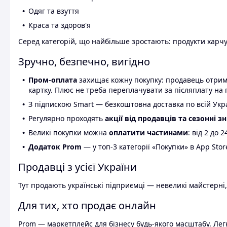
Одяг та взуття
Краса та здоров'я
Серед категорій, що найбільше зростають: продукти харчув
Зручно, безпечно, вигідно
Пром-оплата
захищає кожну покупку: продавець отриму
картку. Плюс не треба переплачувати за післяплату на 
З підпискою Smart — безкоштовна доставка по всій Украї
Регулярно проходять
акції від продавців та сезонні з
Великі покупки можна
оплатити частинами
: від 2 до 
Додаток Prom
— у топ-3 категорії «Покупки» в App Stor
Продавці з усієї України
Тут продають українські підприємці — невеликі майстерні,
Для тих, хто продає онлайн
Prom — маркетплейс для бізнесу будь-якого масштабу. Легк