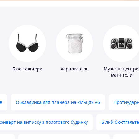
Бюстгальтери
Харчова сіль
Музичні центри
магнітоли
в
Обкладинка для планера на кільцях А6
Протиударн
нверт на виписку з пологового будинку
Білий бюстгальт