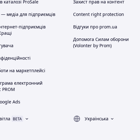
 каталозі ProSale
Захист прав на контент
 — медіа для підприємців
Content right protection
інтернет-підприємців
Відгуки про prom.ua
Кращі
Допомога Силам оборони
тувача
(Volonter by Prom)
нфіденційності
оти на маркетплейсі
ограма електронний
с PROM
oogle Ads
вітла
Українська
BETA