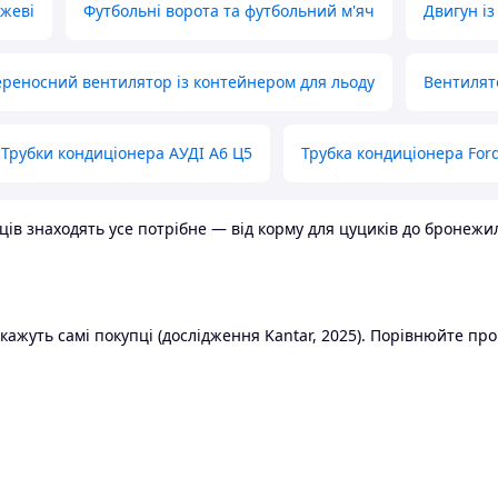
ожеві
Футбольні ворота та футбольний м'яч
Двигун із
реносний вентилятор із контейнером для льоду
Вентилят
Трубки кондиціонера АУДІ А6 Ц5
Трубка кондиціонера Ford
в знаходять усе потрібне — від корму для цуциків до бронежилет
ажуть самі покупці (дослідження Kantar, 2025). Порівнюйте пропо