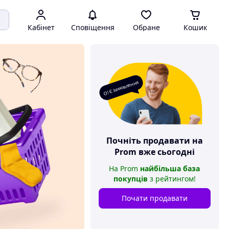
Кабінет
Сповіщення
Обране
Кошик
О! Є замовлення
Почніть продавати на
Prom
вже сьогодні
На
Prom
найбільша база
покупців
з рейтингом
!
Почати продавати