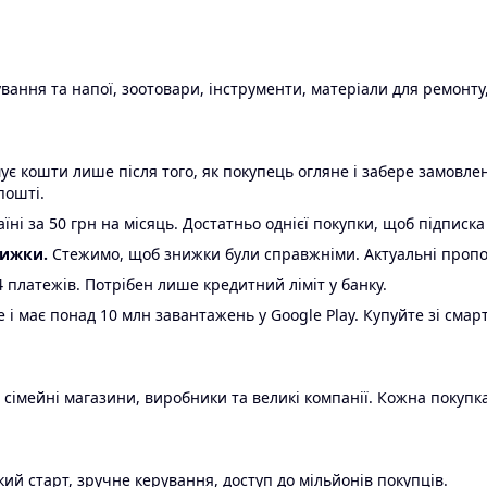
ання та напої, зоотовари, інструменти, матеріали для ремонту,
є кошти лише після того, як покупець огляне і забере замовл
пошті.
ні за 50 грн на місяць. Достатньо однієї покупки, щоб підписка
нижки.
Стежимо, щоб знижки були справжніми. Актуальні пропози
24 платежів. Потрібен лише кредитний ліміт у банку.
e і має понад 10 млн завантажень у Google Play. Купуйте зі смар
 сімейні магазини, виробники та великі компанії. Кожна покупка
ий старт, зручне керування, доступ до мільйонів покупців.