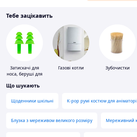
Матеріали для ремонту
Тебе зацікавить
Спорт і відпочинок
Затискачі для
Газові котли
Зубочистки
носа, беруші для
плавання
Що шукають
Щоденники шкільні
K-pop румі костюм для аніматорі
Блузка з мереживом великого розміру
Мереживний ко