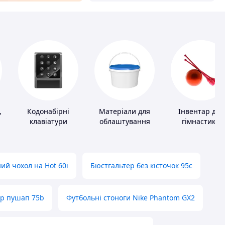
,
Кодонабірні
Матеріали для
Інвентар для
клавіатури
облаштування
гімнастики
промислових
підлог
ий чохол на Hot 60i
Бюстгальтер без кісточок 95с
ер пушап 75b
Футбольні стоноги Nike Phantom GX2