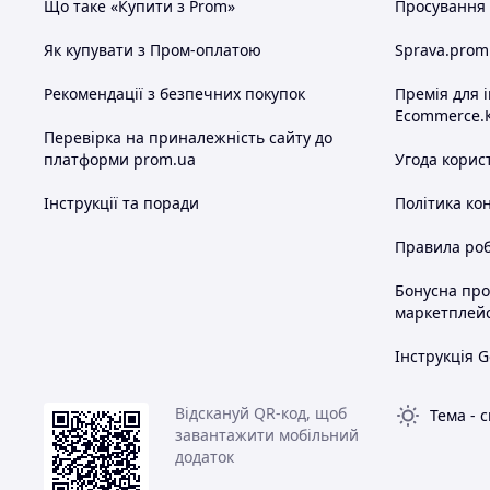
Що таке «Купити з Prom»
Просування в
Як купувати з Пром-оплатою
Sprava.prom
Рекомендації з безпечних покупок
Премія для 
Ecommerce.
Перевірка на приналежність сайту до
платформи prom.ua
Угода корис
Інструкції та поради
Політика ко
Правила роб
Бонусна пр
маркетплей
Інструкція G
Відскануй QR-код, щоб
Тема
-
с
завантажити мобільний
додаток