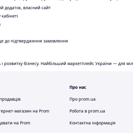
й додаток, власний сайт
 кабінеті
в
ще до підтвердження замовлення
 і розвитку бізнесу. Найбільший маркетплейс України — для міл
Про нас
 продавців
Про prom.ua
тернет-магазин
на Prom
Робота в prom.ua
авати на Prom
Контактна інформація