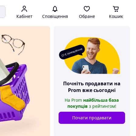
Кабінет
Сповіщення
Обране
Кошик
О! Є замовлення
Почніть продавати на
Prom
вже сьогодні
На
Prom
найбільша база
покупців
з рейтингом
!
Почати продавати