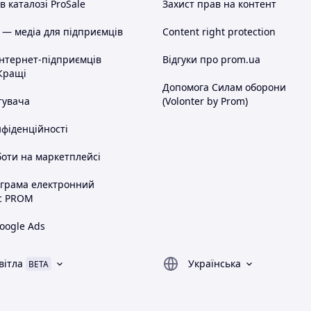
 каталозі ProSale
Захист прав на контент
 — медіа для підприємців
Content right protection
інтернет-підприємців
Відгуки про prom.ua
Кращі
Допомога Силам оборони
тувача
(Volonter by Prom)
нфіденційності
оти на маркетплейсі
ограма електронний
с PROM
oogle Ads
вітла
Українська
BETA