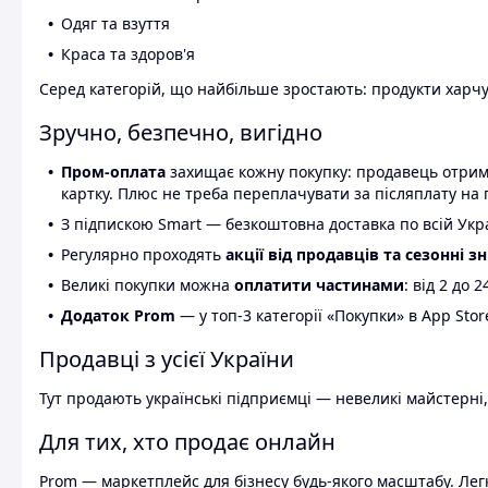
Одяг та взуття
Краса та здоров'я
Серед категорій, що найбільше зростають: продукти харчув
Зручно, безпечно, вигідно
Пром-оплата
захищає кожну покупку: продавець отриму
картку. Плюс не треба переплачувати за післяплату на 
З підпискою Smart — безкоштовна доставка по всій Украї
Регулярно проходять
акції від продавців та сезонні з
Великі покупки можна
оплатити частинами
: від 2 до 
Додаток Prom
— у топ-3 категорії «Покупки» в App Stor
Продавці з усієї України
Тут продають українські підприємці — невеликі майстерні,
Для тих, хто продає онлайн
Prom — маркетплейс для бізнесу будь-якого масштабу. Легк