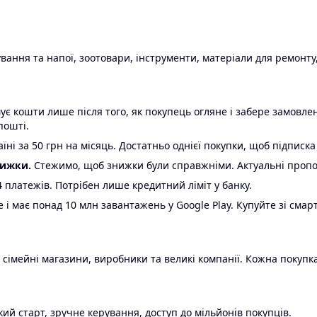
ання та напої, зоотовари, інструменти, матеріали для ремонту,
є кошти лише після того, як покупець огляне і забере замовл
пошті.
ні за 50 грн на місяць. Достатньо однієї покупки, щоб підписка
нижки.
Стежимо, щоб знижки були справжніми. Актуальні пропози
24 платежів. Потрібен лише кредитний ліміт у банку.
e і має понад 10 млн завантажень у Google Play. Купуйте зі смар
 сімейні магазини, виробники та великі компанії. Кожна покупка
ий старт, зручне керування, доступ до мільйонів покупців.