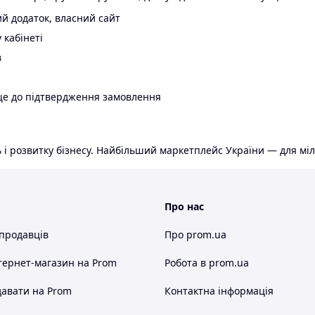
й додаток, власний сайт
 кабінеті
в
ще до підтвердження замовлення
 і розвитку бізнесу. Найбільший маркетплейс України — для міл
Про нас
 продавців
Про prom.ua
тернет-магазин
на Prom
Робота в prom.ua
авати на Prom
Контактна інформація