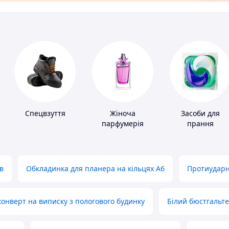
і
Спецвзуття
Жіноча
Засоби для
парфумерія
прання
в
Обкладинка для планера на кільцях А6
Протиударн
нверт на виписку з пологового будинку
Білий бюстгальт