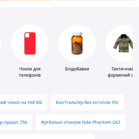
Чохли для
Біодобавки
Тактичний і
телефонів
формений одя
ий чохол на Hot 60i
Бюстгальтер без кісточок 95с
ер пушап 75b
Футбольні стоноги Nike Phantom GX2