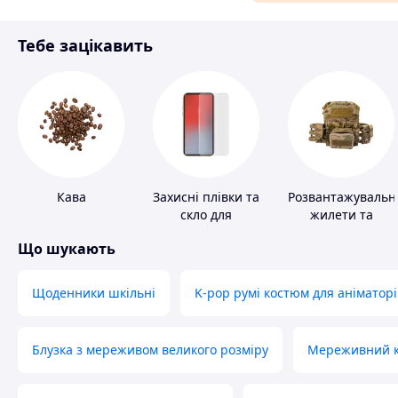
Матеріали для ремонту
Тебе зацікавить
Спорт і відпочинок
Кава
Захисні плівки та
Розвантажувальн
скло для
жилети та
портативних
плитоноски без
Що шукають
пристроїв
плит
Щоденники шкільні
K-pop румі костюм для аніматорі
Блузка з мереживом великого розміру
Мереживний ко