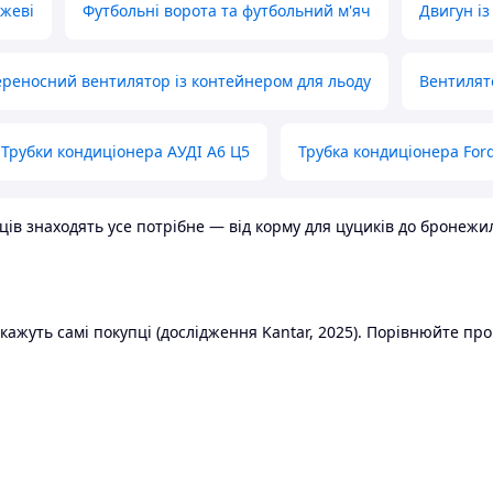
ожеві
Футбольні ворота та футбольний м'яч
Двигун із
реносний вентилятор із контейнером для льоду
Вентилят
Трубки кондиціонера АУДІ А6 Ц5
Трубка кондиціонера Ford
в знаходять усе потрібне — від корму для цуциків до бронежилет
ажуть самі покупці (дослідження Kantar, 2025). Порівнюйте пропо