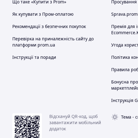
Що таке «Купити з Prom»
Просування в
Як купувати з Пром-оплатою
Sprava.prom
Рекомендації з безпечних покупок
Премія для 
Ecommerce.
Перевірка на приналежність сайту до
платформи prom.ua
Угода корис
Інструкції та поради
Політика ко
Правила роб
Бонусна пр
маркетплей
Інструкція G
Відскануй QR-код, щоб
Тема
-
с
завантажити мобільний
додаток