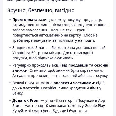
Зручно, безпечно, вигідно
Пром-оплата
захищає кожну покупку: продавець
отримує кошти лише після того, як покупець огляне і
забере замовлення. Щось не так — гроші
повертаються автоматично на картку. Плюс не
треба переплачувати за післяплату на пошті.
З підпискою Smart — безкоштовна доставка по всій
Україні за 50 грн на місяць. Достатньо однієї
покупки, щоб підписка окупилась.
Регулярно проходять
акції від продавців та сезонні
знижки.
Стежимо, щоб знижки були справжніми.
Актуальні пропозиції — на головній або в застосунку.
Великі покупки можна
оплатити частинами
: від 2
до 24 платежів. Потрібен лише кредитний ліміт у
банку.
Додаток Prom
— у топ-3 категорії «Покупки» в App
Store і має понад 10 млн завантажень у Google Play.
Купуйте зі смартфона будь-де і будь-коли.