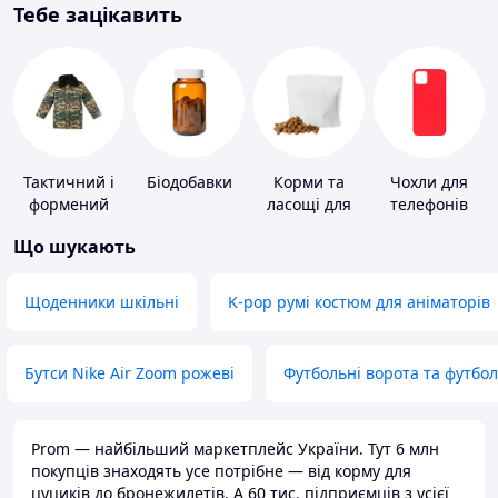
Тебе зацікавить
Тактичний і
Біодобавки
Корми та
Чохли для
формений
ласощі для
телефонів
одяг
домашніх
Що шукають
тварин і
птахів
Щоденники шкільні
K-pop румі костюм для аніматорів
Бутси Nike Air Zoom рожеві
Футбольні ворота та футбо
Prom — найбільший маркетплейс України. Тут 6 млн
покупців знаходять усе потрібне — від корму для
цуциків до бронежилетів. А 60 тис. підприємців з усієї