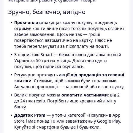
Зручно, безпечно, вигідно
Пром-оплата
захищає кожну покупку: продавець
отримує кошти лише після того, як покупець огляне і
забере замовлення. Щось не так — гроші
повертаються автоматично на картку. Плюс не
треба переплачувати за післяплату на пошті.
З підпискою Smart — безкоштовна доставка по всій
Україні за 50 грн на місяць. Достатньо однієї
покупки, щоб підписка окупилась.
Регулярно проходять
акції від продавців та сезонні
знижки.
Стежимо, щоб знижки були справжніми.
Актуальні пропозиції — на головній або в застосунку.
Великі покупки можна
оплатити частинами
: від 2
до 24 платежів. Потрібен лише кредитний ліміт у
банку.
Додаток Prom
— у топ-3 категорії «Покупки» в App
Store і має понад 10 млн завантажень у Google Play.
Купуйте зі смартфона будь-де і будь-коли.