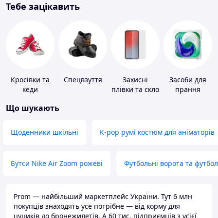
Тебе зацікавить
Кросівки та
Спецвзуття
Захисні
Засоби для
кеди
плівки та скло
прання
для
Що шукають
портативних
пристроїв
Щоденники шкільні
K-pop румі костюм для аніматорів
Бутси Nike Air Zoom рожеві
Футбольні ворота та футбо
Prom — найбільший маркетплейс України. Тут 6 млн
покупців знаходять усе потрібне — від корму для
цуциків до бронежилетів. А 60 тис. підприємців з усієї