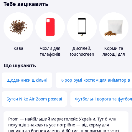
Тебе зацікавить
Кава
Чохли для
Дисплей,
Корми та
телефонів
touchscreen
ласощі для
для телефонів
домашніх
Що шукають
тварин і
птахів
Щоденники шкільні
K-pop румі костюм для аніматорів
Бутси Nike Air Zoom рожеві
Футбольні ворота та футбо
Prom — найбільший маркетплейс України. Тут 6 млн
покупців знаходять усе потрібне — від корму для
цуциків до бронежилетів. А 60 тис. підприємців з усієї