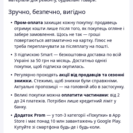
Зручно, безпечно, вигідно
Пром-оплата
захищає кожну покупку: продавець
отримує кошти лише після того, як покупець огляне і
забере замовлення. Щось не так — гроші
повертаються автоматично на картку. Плюс не
треба переплачувати за післяплату на пошті.
З підпискою Smart — безкоштовна доставка по всій
Україні за 50 грн на місяць. Достатньо однієї
покупки, щоб підписка окупилась.
Регулярно проходять
акції від продавців та сезонні
знижки.
Стежимо, щоб знижки були справжніми.
Актуальні пропозиції — на головній або в застосунку.
Великі покупки можна
оплатити частинами
: від 2
до 24 платежів. Потрібен лише кредитний ліміт у
банку.
Додаток Prom
— у топ-3 категорії «Покупки» в App
Store і має понад 10 млн завантажень у Google Play.
Купуйте зі смартфона будь-де і будь-коли.