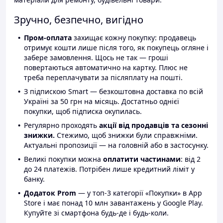
Зручно, безпечно, вигідно
Пром-оплата
захищає кожну покупку: продавець
отримує кошти лише після того, як покупець огляне і
забере замовлення. Щось не так — гроші
повертаються автоматично на картку. Плюс не
треба переплачувати за післяплату на пошті.
З підпискою Smart — безкоштовна доставка по всій
Україні за 50 грн на місяць. Достатньо однієї
покупки, щоб підписка окупилась.
Регулярно проходять
акції від продавців та сезонні
знижки.
Стежимо, щоб знижки були справжніми.
Актуальні пропозиції — на головній або в застосунку.
Великі покупки можна
оплатити частинами
: від 2
до 24 платежів. Потрібен лише кредитний ліміт у
банку.
Додаток Prom
— у топ-3 категорії «Покупки» в App
Store і має понад 10 млн завантажень у Google Play.
Купуйте зі смартфона будь-де і будь-коли.