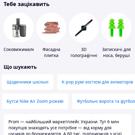
Тебе зацікавить
Соковижималки
Фасадна
3D
Затискачі для
плитка
голографічні
носа, беруші
пристрої
для плавання
Що шукають
Щоденники шкільні
K-pop румі костюм для аніматорів
Бутси Nike Air Zoom рожеві
Футбольні ворота та футбо
Prom — найбільший маркетплейс України. Тут 6 млн
покупців знаходять усе потрібне — від корму для
цуциків до бронежилетів. А 60 тис. підприємців з усієї