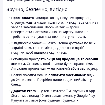
Зручно, безпечно, вигідно
Пром-оплата
захищає кожну покупку: продавець
отримує кошти лише після того, як покупець огляне і
забере замовлення. Щось не так — гроші
повертаються автоматично на картку. Плюс не
треба переплачувати за післяплату на пошті.
З підпискою Smart — безкоштовна доставка по всій
Україні за 50 грн на місяць. Достатньо однієї
покупки, щоб підписка окупилась.
Регулярно проходять
акції від продавців та сезонні
знижки.
Стежимо, щоб знижки були справжніми.
Актуальні пропозиції — на головній або в застосунку.
Великі покупки можна
оплатити частинами
: від 2
до 24 платежів. Потрібен лише кредитний ліміт у
банку.
Додаток Prom
— у топ-3 категорії «Покупки» в App
Store і має понад 10 млн завантажень у Google Play.
Купуйте зі смартфона будь-де і будь-коли.