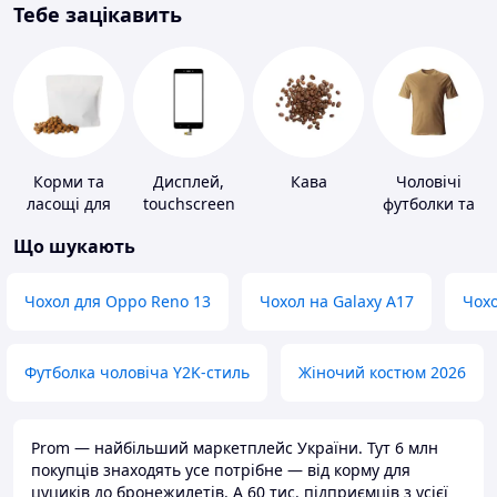
Тебе зацікавить
Корми та
Дисплей,
Кава
Чоловічі
ласощі для
touchscreen
футболки та
домашніх
для телефонів
майки
Що шукають
тварин і
птахів
Чохол для Oppo Reno 13
Чохол на Galaxy A17
Чохо
Футболка чоловіча Y2K-стиль
Жіночий костюм 2026
Prom — найбільший маркетплейс України. Тут 6 млн
покупців знаходять усе потрібне — від корму для
цуциків до бронежилетів. А 60 тис. підприємців з усієї