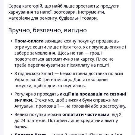
Серед категорій, що найбільше зростають: продукти
харчування та напої, зоотовари, інструменти,
матеріали для ремонту, будівельні товари.
Зручно, безпечно, вигідно
Пром-оплата
захищає кожну покупку: продавець
отримує кошти лише після того, як покупець огляне і
забере замовлення. Щось не так — гроші
повертаються автоматично на картку. Плюс не
треба переплачувати за післяплату на пошті.
З підпискою Smart — безкоштовна доставка по всій
Україні за 50 грн на місяць. Достатньо однієї
покупки, щоб підписка окупилась.
Регулярно проходять
акції від продавців та сезонні
знижки.
Стежимо, щоб знижки були справжніми.
Актуальні пропозиції — на головній або в застосунку.
Великі покупки можна
оплатити частинами
: від 2
до 24 платежів. Потрібен лише кредитний ліміт у
банку.
Додаток Prom
— у топ-3 категорії «Покупки» в App