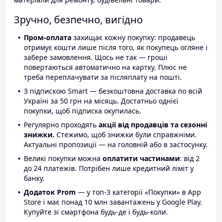
Зручно, безпечно, вигідно
Пром-оплата
захищає кожну покупку: продавець
отримує кошти лише після того, як покупець огляне і
забере замовлення. Щось не так — гроші
повертаються автоматично на картку. Плюс не
треба переплачувати за післяплату на пошті.
З підпискою Smart — безкоштовна доставка по всій
Україні за 50 грн на місяць. Достатньо однієї
покупки, щоб підписка окупилась.
Регулярно проходять
акції від продавців та сезонні
знижки.
Стежимо, щоб знижки були справжніми.
Актуальні пропозиції — на головній або в застосунку.
Великі покупки можна
оплатити частинами
: від 2
до 24 платежів. Потрібен лише кредитний ліміт у
банку.
Додаток Prom
— у топ-3 категорії «Покупки» в App
Store і має понад 10 млн завантажень у Google Play.
Купуйте зі смартфона будь-де і будь-коли.