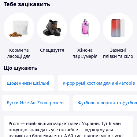
Тебе зацікавить
Корми та
Спецвзуття
Жіноча
Захисні
ласощі для
парфумерія
плівки та скло
домашніх
для
Що шукають
тварин і
портативних
птахів
пристроїв
Щоденники шкільні
K-pop румі костюм для аніматорів
Бутси Nike Air Zoom рожеві
Футбольні ворота та футбо
Prom — найбільший маркетплейс України. Тут 6 млн
покупців знаходять усе потрібне — від корму для
цуциків до бронежилетів. А 60 тис. підприємців з усієї