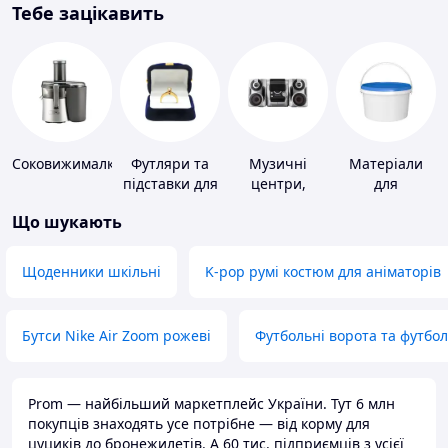
Тебе зацікавить
Соковижималки
Футляри та
Музичні
Матеріали
підставки для
центри,
для
коштовностей
магнітоли
облаштування
Що шукають
промислових
підлог
Щоденники шкільні
K-pop румі костюм для аніматорів
Бутси Nike Air Zoom рожеві
Футбольні ворота та футбо
Prom — найбільший маркетплейс України. Тут 6 млн
покупців знаходять усе потрібне — від корму для
цуциків до бронежилетів. А 60 тис. підприємців з усієї