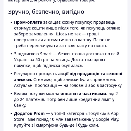
Зручно, безпечно, вигідно
Пром-оплата
захищає кожну покупку: продавець
отримує кошти лише після того, як покупець огляне і
забере замовлення. Щось не так — гроші
повертаються автоматично на картку. Плюс не
треба переплачувати за післяплату на пошті.
З підпискою Smart — безкоштовна доставка по всій
Україні за 50 грн на місяць. Достатньо однієї
покупки, щоб підписка окупилась.
Регулярно проходять
акції від продавців та сезонні
знижки.
Стежимо, щоб знижки були справжніми.
Актуальні пропозиції — на головній або в застосунку.
Великі покупки можна
оплатити частинами
: від 2
до 24 платежів. Потрібен лише кредитний ліміт у
банку.
Додаток Prom
— у топ-3 категорії «Покупки» в App
Store і має понад 10 млн завантажень у Google Play.
Купуйте зі смартфона будь-де і будь-коли.