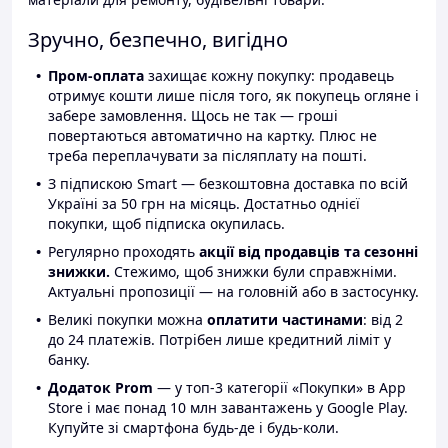
Зручно, безпечно, вигідно
Пром-оплата
захищає кожну покупку: продавець
отримує кошти лише після того, як покупець огляне і
забере замовлення. Щось не так — гроші
повертаються автоматично на картку. Плюс не
треба переплачувати за післяплату на пошті.
З підпискою Smart — безкоштовна доставка по всій
Україні за 50 грн на місяць. Достатньо однієї
покупки, щоб підписка окупилась.
Регулярно проходять
акції від продавців та сезонні
знижки.
Стежимо, щоб знижки були справжніми.
Актуальні пропозиції — на головній або в застосунку.
Великі покупки можна
оплатити частинами
: від 2
до 24 платежів. Потрібен лише кредитний ліміт у
банку.
Додаток Prom
— у топ-3 категорії «Покупки» в App
Store і має понад 10 млн завантажень у Google Play.
Купуйте зі смартфона будь-де і будь-коли.