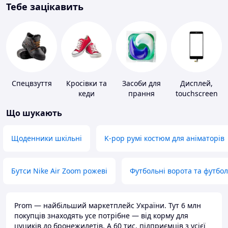
Тебе зацікавить
Спецвзуття
Кросівки та
Засоби для
Дисплей,
кеди
прання
touchscreen
для телефонів
Що шукають
Щоденники шкільні
K-pop румі костюм для аніматорів
Бутси Nike Air Zoom рожеві
Футбольні ворота та футбо
Prom — найбільший маркетплейс України. Тут 6 млн
покупців знаходять усе потрібне — від корму для
цуциків до бронежилетів. А 60 тис. підприємців з усієї