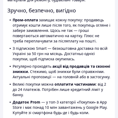
Зручно, безпечно, вигідно
Пром-оплата
захищає кожну покупку: продавець
отримує кошти лише після того, як покупець огляне і
забере замовлення. Щось не так — гроші
повертаються автоматично на картку. Плюс не
треба переплачувати за післяплату на пошті.
З підпискою Smart — безкоштовна доставка по всій
Україні за 50 грн на місяць. Достатньо однієї
покупки, щоб підписка окупилась.
Регулярно проходять
акції від продавців та сезонні
знижки.
Стежимо, щоб знижки були справжніми.
Актуальні пропозиції — на головній або в застосунку.
Великі покупки можна
оплатити частинами
: від 2
до 24 платежів. Потрібен лише кредитний ліміт у
банку.
Додаток Prom
— у топ-3 категорії «Покупки» в App
Store і має понад 10 млн завантажень у Google Play.
Купуйте зі смартфона будь-де і будь-коли.