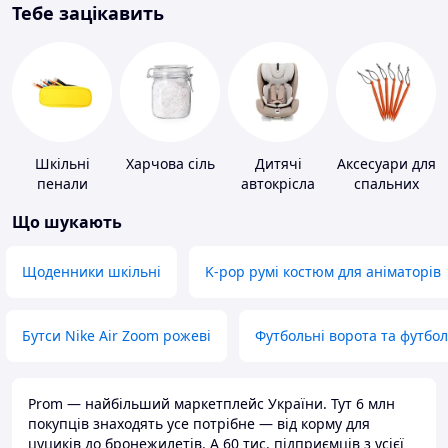
Тебе зацікавить
Шкільні
Харчова сіль
Дитячі
Аксесуари для
пенали
автокрісла
спальних
мішків,
Що шукають
карематів та
наметів
Щоденники шкільні
K-pop румі костюм для аніматорів
Бутси Nike Air Zoom рожеві
Футбольні ворота та футбо
Prom — найбільший маркетплейс України. Тут 6 млн
покупців знаходять усе потрібне — від корму для
цуциків до бронежилетів. А 60 тис. підприємців з усієї