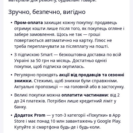
Зручно, безпечно, вигідно
Пром-оплата
захищає кожну покупку: продавець
отримує кошти лише після того, як покупець огляне і
забере замовлення. Щось не так — гроші
повертаються автоматично на картку. Плюс не
треба переплачувати за післяплату на пошті.
З підпискою Smart — безкоштовна доставка по всій
Україні за 50 грн на місяць. Достатньо однієї
покупки, щоб підписка окупилась.
Регулярно проходять
акції від продавців та сезонні
знижки.
Стежимо, щоб знижки були справжніми.
Актуальні пропозиції — на головній або в застосунку.
Великі покупки можна
оплатити частинами
: від 2
до 24 платежів. Потрібен лише кредитний ліміт у
банку.
Додаток Prom
— у топ-3 категорії «Покупки» в App
Store і має понад 10 млн завантажень у Google Play.
Купуйте зі смартфона будь-де і будь-коли.