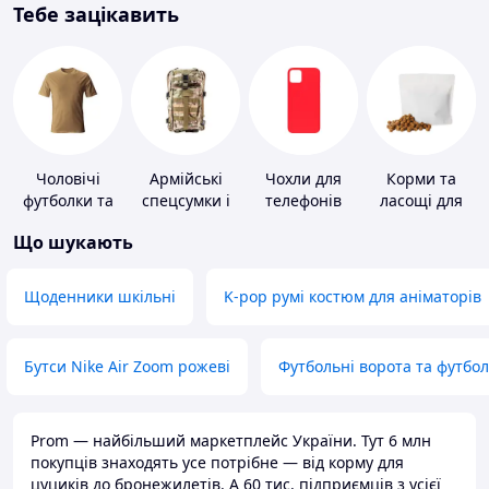
Тебе зацікавить
Чоловічі
Армійські
Чохли для
Корми та
футболки та
спецсумки і
телефонів
ласощі для
майки
рюкзаки
домашніх
Що шукають
тварин і
птахів
Щоденники шкільні
K-pop румі костюм для аніматорів
Бутси Nike Air Zoom рожеві
Футбольні ворота та футбо
Prom — найбільший маркетплейс України. Тут 6 млн
покупців знаходять усе потрібне — від корму для
цуциків до бронежилетів. А 60 тис. підприємців з усієї