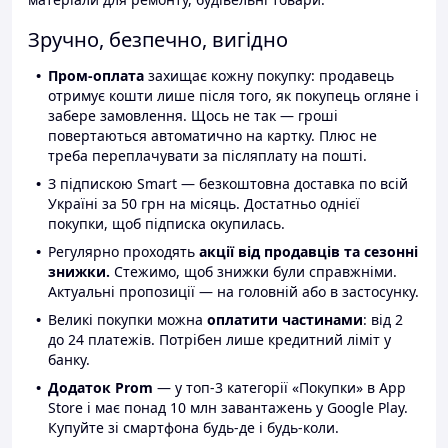
Зручно, безпечно, вигідно
Пром-оплата
захищає кожну покупку: продавець
отримує кошти лише після того, як покупець огляне і
забере замовлення. Щось не так — гроші
повертаються автоматично на картку. Плюс не
треба переплачувати за післяплату на пошті.
З підпискою Smart — безкоштовна доставка по всій
Україні за 50 грн на місяць. Достатньо однієї
покупки, щоб підписка окупилась.
Регулярно проходять
акції від продавців та сезонні
знижки.
Стежимо, щоб знижки були справжніми.
Актуальні пропозиції — на головній або в застосунку.
Великі покупки можна
оплатити частинами
: від 2
до 24 платежів. Потрібен лише кредитний ліміт у
банку.
Додаток Prom
— у топ-3 категорії «Покупки» в App
Store і має понад 10 млн завантажень у Google Play.
Купуйте зі смартфона будь-де і будь-коли.