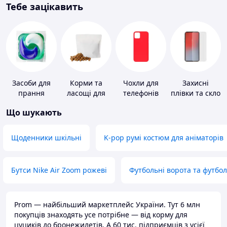
Тебе зацікавить
Засоби для
Корми та
Чохли для
Захисні
прання
ласощі для
телефонів
плівки та скло
домашніх
для
Що шукають
тварин і
портативних
птахів
пристроїв
Щоденники шкільні
K-pop румі костюм для аніматорів
Бутси Nike Air Zoom рожеві
Футбольні ворота та футбо
Prom — найбільший маркетплейс України. Тут 6 млн
покупців знаходять усе потрібне — від корму для
цуциків до бронежилетів. А 60 тис. підприємців з усієї