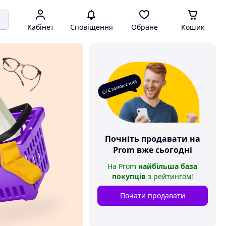
Кабінет
Сповіщення
Обране
Кошик
О! Є замовлення
Почніть продавати на
Prom
вже сьогодні
На
Prom
найбільша база
покупців
з рейтингом
!
Почати продавати