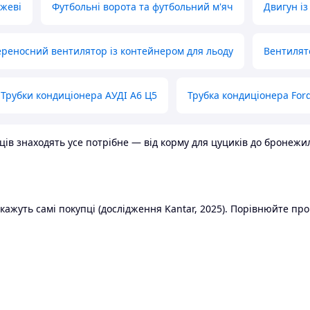
ожеві
Футбольні ворота та футбольний м'яч
Двигун із
реносний вентилятор із контейнером для льоду
Вентилят
Трубки кондиціонера АУДІ А6 Ц5
Трубка кондиціонера Ford
в знаходять усе потрібне — від корму для цуциків до бронежилет
ажуть самі покупці (дослідження Kantar, 2025). Порівнюйте пропо