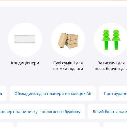
Кондиціонери
Сухі суміші для
Затискачі для
стяжки підлоги
носа, беруші дл
плавання
в
Обкладинка для планера на кільцях А6
Протиударн
нверт на виписку з пологового будинку
Білий бюстгальт