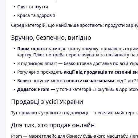
Одяг та взуття
Краса та здоров'я
Серед категорій, що найбільше зростають: продукти харчув
Зручно, безпечно, вигідно
Пром-оплата
захищає кожну покупку: продавець отриму
картку. Плюс не треба переплачувати за післяплату на 
З підпискою Smart — безкоштовна доставка по всій Украї
Регулярно проходять
акції від продавців та сезонні з
Великі покупки можна
оплатити частинами
: від 2 до 
Додаток Prom
— у топ-3 категорії «Покупки» в App Stor
Продавці з усієї України
Тут продають українські підприємці — невеликі майстерні,
Для тих, хто продає онлайн
Prom — маркетплейс для бізнесу будь-якого масштабу. Легк