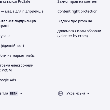
 каталозі ProSale
Захист прав на контент
 — медіа для підприємців
Content right protection
інтернет-підприємців
Відгуки про prom.ua
Кращі
Допомога Силам оборони
тувача
(Volonter by Prom)
нфіденційності
оти на маркетплейсі
ограма електронний
с PROM
oogle Ads
вітла
Українська
BETA