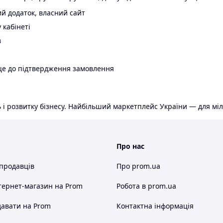
й додаток, власний сайт
 кабінеті
в
ще до підтвердження замовлення
 і розвитку бізнесу. Найбільший маркетплейс України — для міл
Про нас
 продавців
Про prom.ua
тернет-магазин
на Prom
Робота в prom.ua
авати на Prom
Контактна інформація