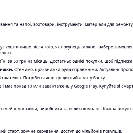
ання та напої, зоотовари, інструменти, матеріали для ремонту,
є кошти лише після того, як покупець огляне і забере замовл
пошті.
ні за 50 грн на місяць. Достатньо однієї покупки, щоб підписка
нижки.
Стежимо, щоб знижки були справжніми. Актуальні пропози
24 платежів. Потрібен лише кредитний ліміт у банку.
e і має понад 10 млн завантажень у Google Play. Купуйте зі смар
 сімейні магазини, виробники та великі компанії. Кожна покупка
ий старт, зручне керування, доступ до мільйонів покупців.