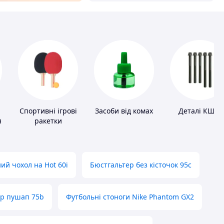
Спортивні ігрові
Засоби від комах
Деталі КШМ
я
ракетки
ий чохол на Hot 60i
Бюстгальтер без кісточок 95с
ер пушап 75b
Футбольні стоноги Nike Phantom GX2