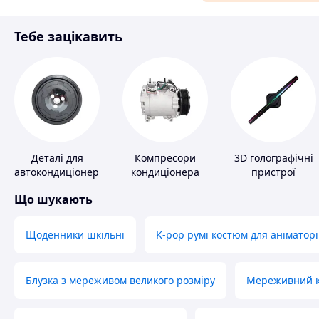
Матеріали для ремонту
Тебе зацікавить
Спорт і відпочинок
Деталі для
Компресори
3D голографічні
автокондиціонерів
кондиціонера
пристрої
Що шукають
Щоденники шкільні
K-pop румі костюм для аніматорі
Блузка з мереживом великого розміру
Мереживний ко