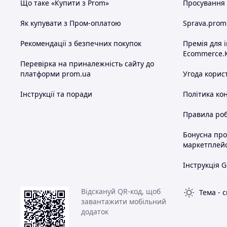
Що таке «Купити з Prom»
Просування в
Як купувати з Пром-оплатою
Sprava.prom
Рекомендації з безпечних покупок
Премія для 
Ecommerce.
Перевірка на приналежність сайту до
платформи prom.ua
Угода корис
Інструкції та поради
Політика ко
Правила роб
Бонусна пр
маркетплей
Інструкція G
Відскануй QR-код, щоб
Тема
-
с
завантажити мобільний
додаток