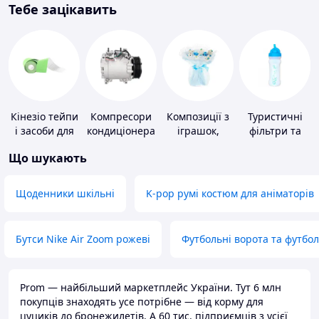
Тебе зацікавить
Кінезіо тейпи
Компресори
Композиції з
Туристичні
і засоби для
кондиціонера
іграшок,
фільтри та
тейпування
одягу,
пігулки для
Що шукають
підгузків
питної води
Щоденники шкільні
K-pop румі костюм для аніматорів
Бутси Nike Air Zoom рожеві
Футбольні ворота та футбо
Prom — найбільший маркетплейс України. Тут 6 млн
покупців знаходять усе потрібне — від корму для
цуциків до бронежилетів. А 60 тис. підприємців з усієї