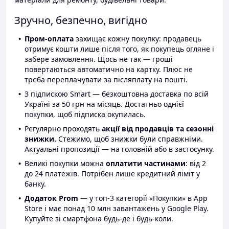
Зручно, безпечно, вигідно
Пром-оплата
захищає кожну покупку: продавець
отримує кошти лише після того, як покупець огляне і
забере замовлення. Щось не так — гроші
повертаються автоматично на картку. Плюс не
треба переплачувати за післяплату на пошті.
З підпискою Smart — безкоштовна доставка по всій
Україні за 50 грн на місяць. Достатньо однієї
покупки, щоб підписка окупилась.
Регулярно проходять
акції від продавців та сезонні
знижки.
Стежимо, щоб знижки були справжніми.
Актуальні пропозиції — на головній або в застосунку.
Великі покупки можна
оплатити частинами
: від 2
до 24 платежів. Потрібен лише кредитний ліміт у
банку.
Додаток Prom
— у топ-3 категорії «Покупки» в App
Store і має понад 10 млн завантажень у Google Play.
Купуйте зі смартфона будь-де і будь-коли.