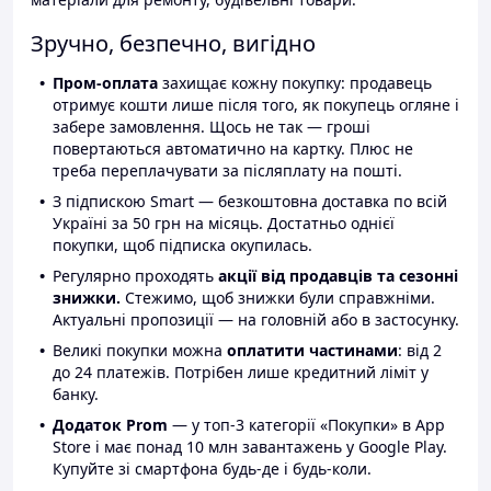
Зручно, безпечно, вигідно
Пром-оплата
захищає кожну покупку: продавець
отримує кошти лише після того, як покупець огляне і
забере замовлення. Щось не так — гроші
повертаються автоматично на картку. Плюс не
треба переплачувати за післяплату на пошті.
З підпискою Smart — безкоштовна доставка по всій
Україні за 50 грн на місяць. Достатньо однієї
покупки, щоб підписка окупилась.
Регулярно проходять
акції від продавців та сезонні
знижки.
Стежимо, щоб знижки були справжніми.
Актуальні пропозиції — на головній або в застосунку.
Великі покупки можна
оплатити частинами
: від 2
до 24 платежів. Потрібен лише кредитний ліміт у
банку.
Додаток Prom
— у топ-3 категорії «Покупки» в App
Store і має понад 10 млн завантажень у Google Play.
Купуйте зі смартфона будь-де і будь-коли.