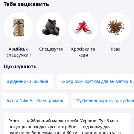
Тебе зацікавить
Армійські
Спецвзуття
Кросівки та
Кава
спецсумки і
кеди
рюкзаки
Що шукають
Щоденники шкільні
K-pop румі костюм для аніматорів
Бутси Nike Air Zoom рожеві
Футбольні ворота та футбо
Prom — найбільший маркетплейс України. Тут 6 млн
покупців знаходять усе потрібне — від корму для
цуциків до бронежилетів. А 60 тис. підприємців з усієї